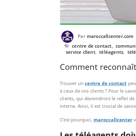
Par
maroccallcenter.com
centre de contact
,
communic
service client
,
téléagents
,
tél
Comment reconnaîtr
Trouver un
centre de contact
peut
à ceux de vos clients ? Pour le savo
clients, qui deviendront le reflet d
interne. Ainsi, il est crucial de savo
C’est pourquoi,
maroccallcenter
v
Les téléagents do