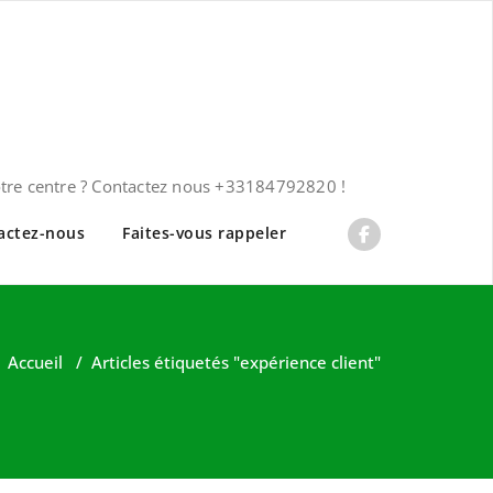
otre centre ? Contactez nous +33184792820 !
actez-nous
Faites-vous rappeler
Accueil
/
Articles étiquetés "expérience client"