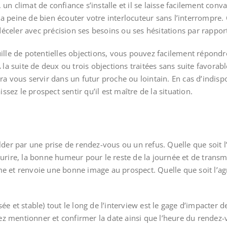
 un climat de confiance s’installe et il se laisse facilement co
a peine de bien écouter votre interlocuteur sans l’interrompre
 déceler avec précision ses besoins ou ses hésitations par rapport
ille de potentielles objections, vous pouvez facilement répondre
 la suite de deux ou trois objections traitées sans suite favorab
ra vous servir dans un futur proche ou lointain. En cas d’indis
issez le prospect sentir qu’il est maître de la situation.
der par une prise de rendez-vous ou un refus. Quelle que soit l’i
urire, la bonne humeur pour le reste de la journée et de transm
 et renvoie une bonne image au prospect. Quelle que soit l’agress
 et stable) tout le long de l’interview est le gage d’impacter de 
llez mentionner et confirmer la date ainsi que l’heure du rende