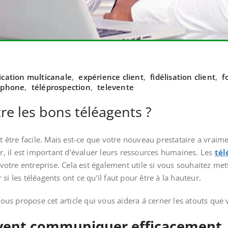
ation multicanale
,
expérience client
,
fidélisation client
,
f
éphone
,
téléprospection
,
televente
e les bons téléagents ?
 être facile. Mais est-ce que votre nouveau prestataire a vraime
ir, il est important d’évaluer leurs ressources humaines. Les
tél
e votre entreprise. Cela est également utile si vous souhaitez me
ir si les téléagents ont ce qu’il faut pour être à la hauteur.
ous propose cet article qui vous aidera á cerner les atouts que
ivent communiquer efficacement