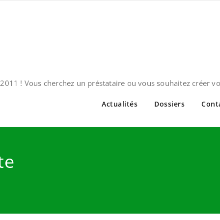
2011 ! Vous cherchez un préstataire ou vous souhaitez créer v
Actualités
Dossiers
Cont
te