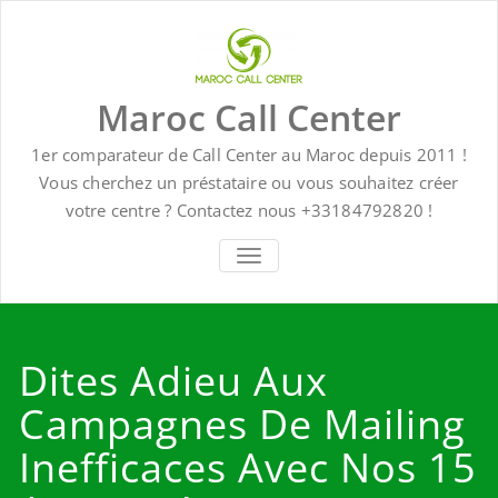
Skip
to
content
Maroc Call Center
1er comparateur de Call Center au Maroc depuis 2011 !
Vous cherchez un préstataire ou vous souhaitez créer
votre centre ? Contactez nous +33184792820 !
TOGGLE NAVIGATION
Dites Adieu Aux
Campagnes De Mailing
Inefficaces Avec Nos 15