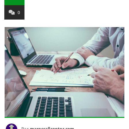
0
Par
maroccallcenter.com