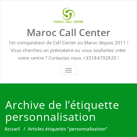
Skip
to
content
Maroc Call Center
1er comparateur de Call Center au Maroc depuis 2011 !
Vous cherchez un préstataire ou vous souhaitez créer
votre centre ? Contactez nous +33184792820 !
TOGGLE NAVIGATION
Archive de l’étiquette
personnalisation
Accueil
/
Articles étiquetés "personnalisation"