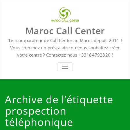
Skip
to
content
Maroc Call Center
1er comparateur de Call Center au Maroc depuis 2011 !
Vous cherchez un préstataire ou vous souhaitez créer
votre centre ? Contactez nous +33184792820 !
TOGGLE NAVIGATION
Archive de l’étiquette
prospection
téléphonique