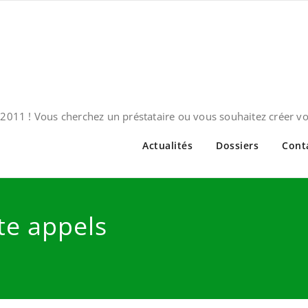
2011 ! Vous cherchez un préstataire ou vous souhaitez créer v
Actualités
Dossiers
Cont
tte appels