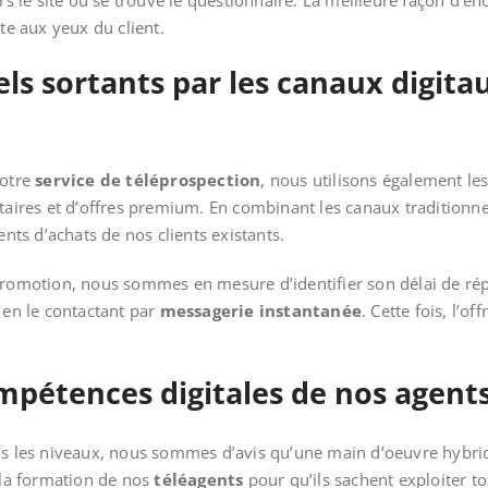
ers le site où se trouve le questionnaire. La meilleure façon d’en
e aux yeux du client.
ls sortants par les canaux digitau
notre
service de téléprospection
, nous utilisons également les
res et d’offres premium. En combinant les canaux traditionnel
ts d’achats de nos clients existants.
promotion, nous sommes en mesure d’identifier son délai de répons
s en le contactant par
messagerie instantanée
. Cette fois, l’o
mpétences digitales de nos agent
ous les niveaux, nous sommes d’avis qu’une main d’oeuvre hybrid
la formation de nos
téléagents
pour qu’ils sachent exploiter to