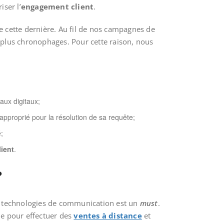
ser l’
engagement client
.
de cette dernière. Au fil de nos campagnes de
s plus chronophages. Pour cette raison, nous
aux digitaux;
 approprié pour la résolution de sa requête;
é;
lient
.
?
es technologies de communication est un
must
.
one pour effectuer des
ventes à distance
et