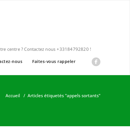
otre centre ? Contactez nous +33184792820 !
actez-nous
Faites-vous rappeler
Accueil
/
Articles étiquetés "appels sortants"