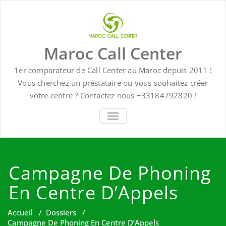
Skip
to
content
Maroc Call Center
1er comparateur de Call Center au Maroc depuis 2011 !
Vous cherchez un préstataire ou vous souhaitez créer
votre centre ? Contactez nous +33184792820 !
TOGGLE NAVIGATION
Campagne De Phoning
En Centre D’Appels
Accueil
/
Dossiers
/
Campagne De Phoning En Centre D’Appels