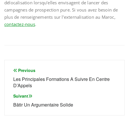
délocalisation lorsqu’elles envisagent de lancer des
campagnes de prospection pure. Si vous avez besoin de
plus de renseignements sur l’externalisation au Maroc,
contactez-nous
.
Navigation
Previous
de
Les Principales Formations A Suivre En Centre
D’Appels
l’article
Suivant
Bâtir Un Argumentaire Solide