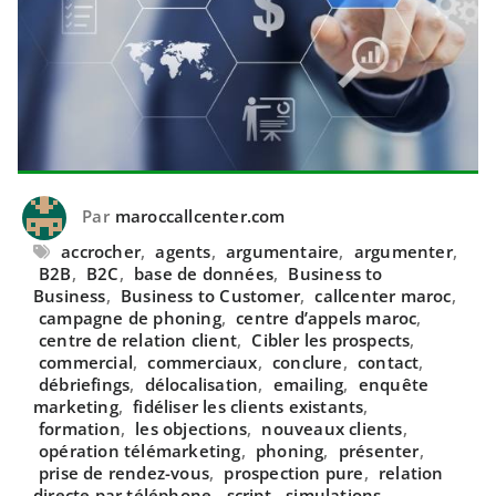
Par
maroccallcenter.com
accrocher
,
agents
,
argumentaire
,
argumenter
,
B2B
,
B2C
,
base de données
,
Business to
Business
,
Business to Customer
,
callcenter maroc
,
campagne de phoning
,
centre d’appels maroc
,
centre de relation client
,
Cibler les prospects
,
commercial
,
commerciaux
,
conclure
,
contact
,
débriefings
,
délocalisation
,
emailing
,
enquête
marketing
,
fidéliser les clients existants
,
formation
,
les objections
,
nouveaux clients
,
opération télémarketing
,
phoning
,
présenter
,
prise de rendez-vous
,
prospection pure
,
relation
directe par téléphone
,
script
,
simulations
,