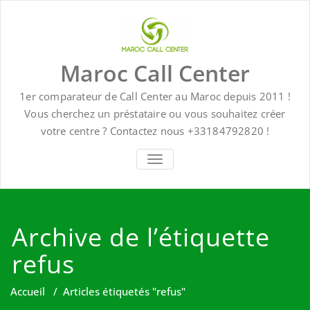
Skip
to
content
Maroc Call Center
1er comparateur de Call Center au Maroc depuis 2011 !
Vous cherchez un préstataire ou vous souhaitez créer
votre centre ? Contactez nous +33184792820 !
TOGGLE NAVIGATION
Archive de l’étiquette
refus
Accueil
/
Articles étiquetés "refus"