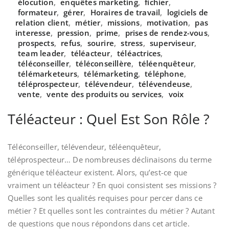
élocution
,
enquêtes marketing
,
fichier
,
formateur
,
gérer
,
Horaires de travail
,
logiciels de
relation client
,
métier
,
missions
,
motivation
,
pas
interesse
,
pression
,
prime
,
prises de rendez-vous
,
prospects
,
refus
,
sourire
,
stress
,
superviseur
,
team leader
,
téléacteur
,
téléactrices
,
téléconseiller
,
téléconseillère
,
téléenquêteur
,
télémarketeurs
,
télémarketing
,
téléphone
,
téléprospecteur
,
télévendeur
,
télévendeuse
,
vente
,
vente des produits ou services
,
voix
Téléacteur : Quel Est Son Rôle ?
Téléconseiller, télévendeur, téléenquêteur,
téléprospecteur… De nombreuses déclinaisons du terme
générique téléacteur existent. Alors, qu’est-ce que
vraiment un téléacteur ? En quoi consistent ses missions ?
Quelles sont les qualités requises pour percer dans ce
métier ? Et quelles sont les contraintes du métier ? Autant
de questions que nous répondons dans cet article.