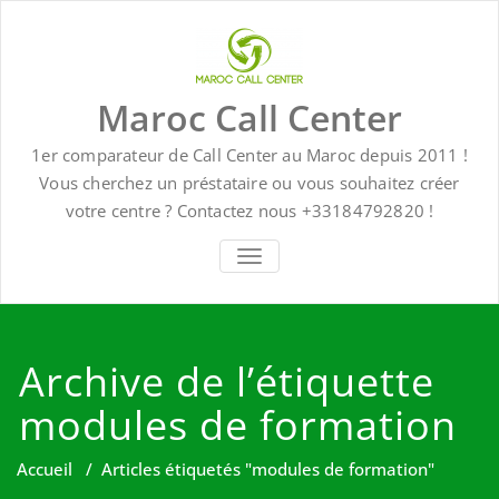
Skip
to
content
Maroc Call Center
1er comparateur de Call Center au Maroc depuis 2011 !
Vous cherchez un préstataire ou vous souhaitez créer
votre centre ? Contactez nous +33184792820 !
TOGGLE NAVIGATION
Archive de l’étiquette
modules de formation
Accueil
/
Articles étiquetés "modules de formation"