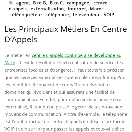
agent
,
B to B
,
B to C
,
campagne
,
centre
d’appels
,
externalisation
,
internet
,
Maroc
,
téléenquêteur
,
téléphone
,
télévendeur
,
VOIP
Les Principaux Métiers En Centre
D’Appels
Le métier en
centre d’appels continue à se développe au
Maro
c. C’est le résultat de l’externalisation de service des
entreprises locales et étrangères. Il faut toutefois préciser
que les services externalisés sont en pleine évolution. Pour
les identifier, il convient de connaître quels sont les
domaines qui évoluent et qui assurent une facilité de
communication. En effet, pour qu’un secteur puisse être
externalisé, il faut qu’on puisse le gerer via les nouveaux
moyens de communication. A titre d’exemple, le téléphone
est l’outil principal en centre d’appels il utilise le protocole
VOIP ( voix sur Ip) pour passer les appels et ceux-ci utilise