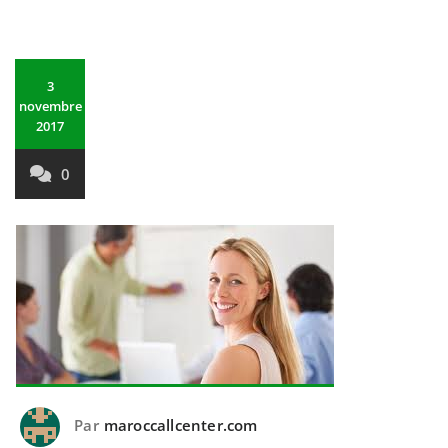
3
novembre
2017
0
Par
maroccallcenter.com