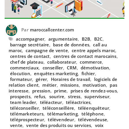
Par
maroccallcenter.com
accompagner
,
argumentaire
,
B2B
,
B2C
,
barrage secrétaire
,
base de données
,
call au
maroc
,
campagne de vente
,
centre appels maroc
,
centres de contact
,
centres de contact marocains
,
chef de plateau
,
collaborateur
,
commerce
,
commerciaux
,
conseiller
,
CRM
,
démotivation
,
élocution
,
enquêtes marketing
,
fichier
,
formateur
,
gérer
,
Horaires de travail
,
logiciels de
relation client
,
métier
,
missions
,
motivation
,
pas
interesse
,
pression
,
prime
,
prises de rendez-vous
,
prospects
,
refus
,
sourire
,
stress
,
superviseur
,
team leader
,
téléacteur
,
téléactrices
,
téléconseiller
,
téléconseillère
,
téléenquêteur
,
télémarketeurs
,
télémarketing
,
téléphone
,
téléprospecteur
,
télévendeur
,
télévendeuse
,
vente
,
vente des produits ou services
,
voix