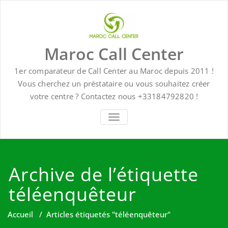
Skip
to
content
Maroc Call Center
1er comparateur de Call Center au Maroc depuis 2011 !
Vous cherchez un préstataire ou vous souhaitez créer
votre centre ? Contactez nous +33184792820 !
TOGGLE NAVIGATION
Archive de l’étiquette
téléenquêteur
Accueil
/
Articles étiquetés "téléenquêteur"