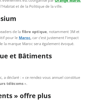
 Cet évènement est coorganisé par
Orange Maroc
abitat et de la Politique de la ville.
osium
 leaders de la
fibre optique
, notamment 3M et
tif pour le
Maroc
,
car c’est justement l’impact
nt de la marque Maroc sera également évoqué.
ue et Bâtiments
c, a déclaré : « ce rendez-vous annuel constitue
urs télécoms
».
nts » offre plus