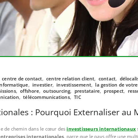
,
centre de contact
,
centre relation client
,
contact
,
délocali
 informatique
,
investier
,
investissement
,
la gestion de votre
issions
,
offshore
,
outsourcing
,
prestataire
,
prospect
,
ress
unication
,
télécommunications
,
TIC
tionales : Pourquoi Externaliser au 
me de chemin dans le cœur des
investisseurs internationaux
entreprises internationales
, parce que le pays offre une mult