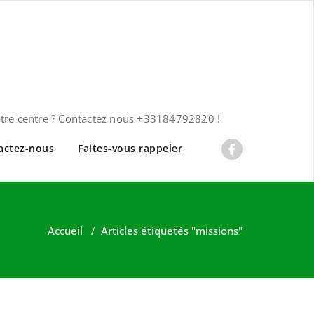
otre centre ? Contactez nous +33184792820 !
actez-nous
Faites-vous rappeler
Accueil
/
Articles étiquetés "missions"