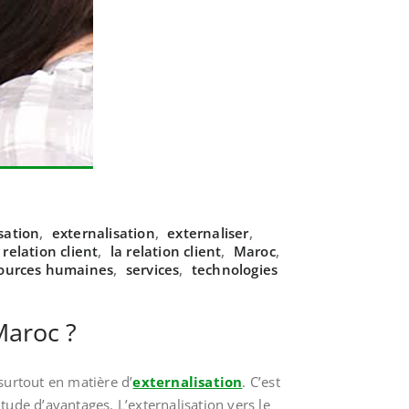
sation
,
externalisation
,
externaliser
,
 relation client
,
la relation client
,
Maroc
,
ources humaines
,
services
,
technologies
Maroc ?
surtout en matière d’
externalisation
. C’est
itude d’avantages. L’externalisation vers le