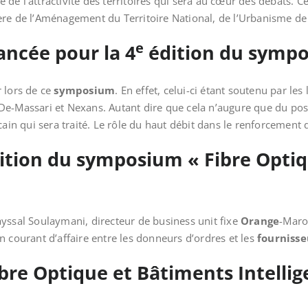
e de l’attractivité des territoires qui sera au cœur des débats.
e de l’Aménagement du Territoire National, de l’Urbanisme de l’H
e
ancée pour la 4
édition du symp
 lors de ce
symposium
. En effet, celui-ci étant soutenu par les
De-Massari et Nexans. Autant dire que cela n’augure que du posi
ocain qui sera traité. Le rôle du haut débit dans le renforceme
ition du symposium « Fibre Optiq
yssal Soulaymani, directeur de business unit fixe
Orange
-Maro
n courant d’affaire entre les donneurs d’ordres et les
fournisse
re Optique et Bâtiments Intellige