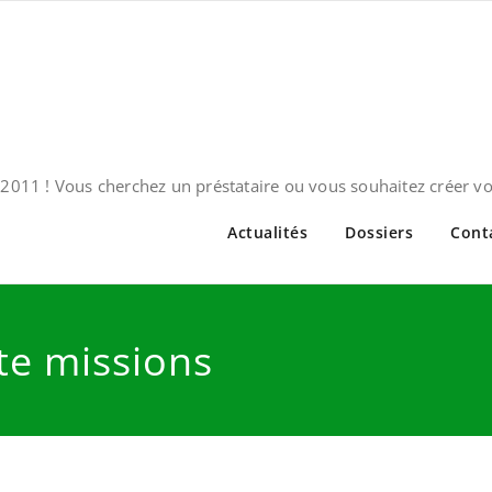
2011 ! Vous cherchez un préstataire ou vous souhaitez créer v
Actualités
Dossiers
Cont
tte missions