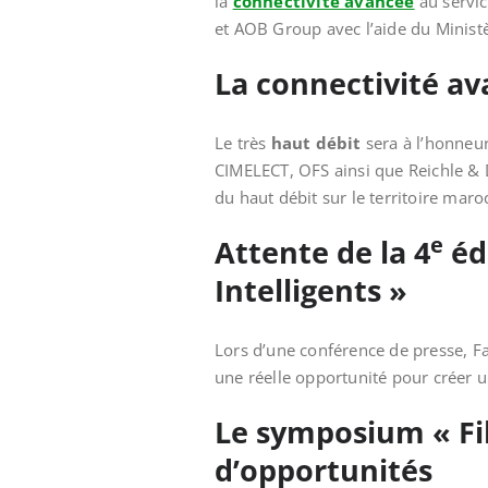
la
connectivité avancée
au servic
et AOB Group avec l’aide du Ministèr
La connectivité av
Le très
haut débit
sera à l’honneur
CIMELECT, OFS ainsi que Reichle & 
du haut débit sur le territoire mar
e
Attente de la 4
éd
Intelligents »
Lors d’une conférence de presse, Fa
une réelle opportunité pour créer u
Le
symposium « Fib
d’opportunités