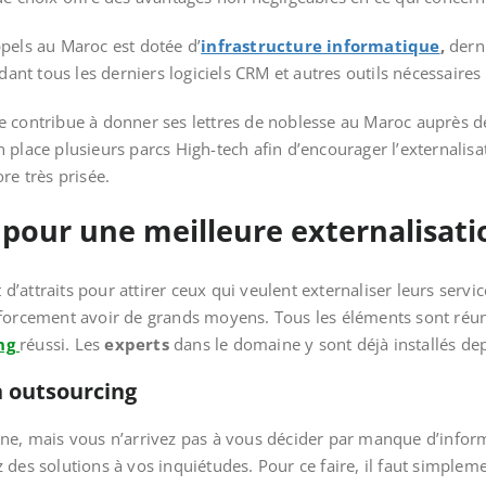
pels au Maroc est dotée d’
infrastructure informatique
,
dern
t tous les derniers logiciels CRM et autres outils nécessaires
 contribue à donner ses lettres de noblesse au Maroc auprès des 
 place plusieurs parcs High-tech afin d’encourager l’externalis
re très prisée.
 pour une meilleure externalisatio
 d’attraits pour attirer ceux qui veulent externaliser leurs serv
 forcement avoir de grands moyens. Tous les éléments sont réun
ing
réussi. Les
experts
dans le domaine y sont déjà installés de
n outsourcing
ne, mais vous n’arrivez pas à vous décider par manque d’inform
 des solutions à vos inquiétudes. Pour ce faire, il faut simpl