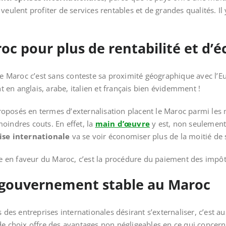
veulent profiter de services rentables et de grandes qualités. Il 
c pour plus de rentabilité et d’
 le Maroc c’est sans conteste sa proximité géographique avec l’E
en anglais, arabe, italien et français bien évidemment !
 proposés en termes d’externalisation placent le Maroc parmi les
oindres couts. En effet, la
main d’œuvre
y est, non seulement,
ise internationale
va se voir économiser plus de la moitié de s
nce en faveur du Maroc, c’est la procédure du paiement des impôts
t gouvernement stable au Maroc
s des entreprises internationales désirant s’externaliser, c’est a
de choix offre des avantages non négligeables en ce qui concern