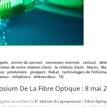
ppels
,
centre de contact
,
connexion internet
,
contact
,
délo
estion de votre relation client
,
la relation client
,
Maroc
,
Ma
oc
,
prestataire
,
prospect
,
Rabat
,
technologies de l’inform
ateur
,
téléphone
,
télévendeur
,
TIC
osium De La Fibre Optique : 8 mai 
e
ogador accueillera la
4
édition du symposium
«
Fibre Opti