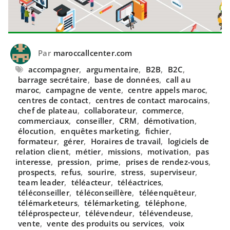
Par
maroccallcenter.com
accompagner
,
argumentaire
,
B2B
,
B2C
,
barrage secrétaire
,
base de données
,
call au
maroc
,
campagne de vente
,
centre appels maroc
,
centres de contact
,
centres de contact marocains
,
chef de plateau
,
collaborateur
,
commerce
,
commerciaux
,
conseiller
,
CRM
,
démotivation
,
élocution
,
enquêtes marketing
,
fichier
,
formateur
,
gérer
,
Horaires de travail
,
logiciels de
relation client
,
métier
,
missions
,
motivation
,
pas
interesse
,
pression
,
prime
,
prises de rendez-vous
,
prospects
,
refus
,
sourire
,
stress
,
superviseur
,
team leader
,
téléacteur
,
téléactrices
,
téléconseiller
,
téléconseillère
,
téléenquêteur
,
télémarketeurs
,
télémarketing
,
téléphone
,
téléprospecteur
,
télévendeur
,
télévendeuse
,
vente
,
vente des produits ou services
,
voix