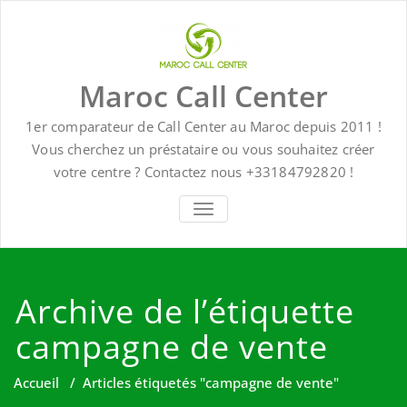
Skip
to
content
Maroc Call Center
1er comparateur de Call Center au Maroc depuis 2011 !
Vous cherchez un préstataire ou vous souhaitez créer
votre centre ? Contactez nous +33184792820 !
TOGGLE NAVIGATION
Archive de l’étiquette
campagne de vente
Accueil
/
Articles étiquetés "campagne de vente"