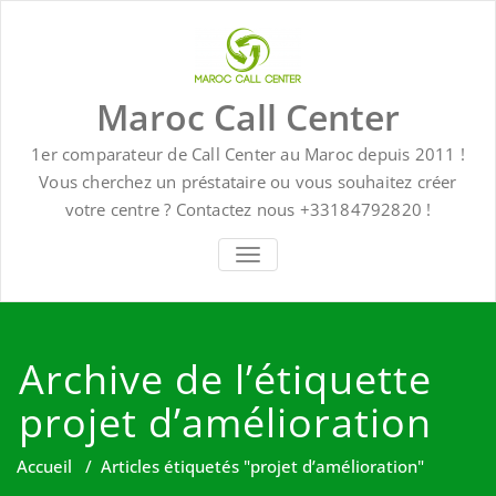
Skip
to
content
Maroc Call Center
1er comparateur de Call Center au Maroc depuis 2011 !
Vous cherchez un préstataire ou vous souhaitez créer
votre centre ? Contactez nous +33184792820 !
TOGGLE NAVIGATION
Archive de l’étiquette
projet d’amélioration
Accueil
/
Articles étiquetés "projet d’amélioration"