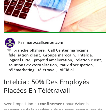
Par
maroccallcenter.com
branche offshore
,
Call Center marocains
,
fidélisation client
,
Groupe marocain
,
Intelcia
,
logiciel CRM
,
projet d’amélioration
,
relation client
,
solutions d’externalisation
,
taux d’occupation
,
télémarketing
,
télétravail
,
VICIdial
Intelcia : 50% Des Employés
Placées En Télétravail
Avec l’imposition du
confinement
pour éviter la
propagation de la pandémie du nouveau coronavirus, de