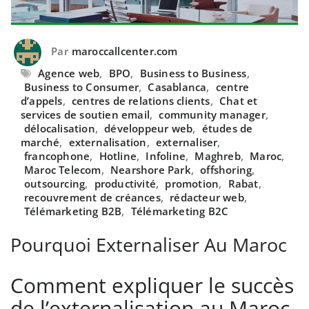
Par
maroccallcenter.com
Agence web
,
BPO
,
Business to Business
,
Business to Consumer
,
Casablanca
,
centre
d’appels
,
centres de relations clients
,
Chat et
services de soutien email
,
community manager
,
délocalisation
,
développeur web
,
études de
marché
,
externalisation
,
externaliser
,
francophone
,
Hotline
,
Infoline
,
Maghreb
,
Maroc
,
Maroc Telecom
,
Nearshore Park
,
offshoring
,
outsourcing
,
productivité
,
promotion
,
Rabat
,
recouvrement de créances
,
rédacteur web
,
Télémarketing B2B
,
Télémarketing B2C
Pourquoi Externaliser Au Maroc
Comment expliquer le succès
de l’externalisation au Maroc