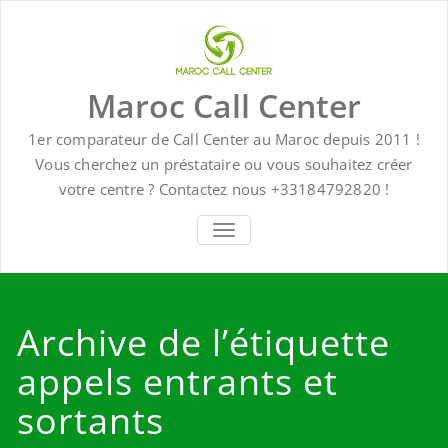
Skip
to
content
Maroc Call Center
1er comparateur de Call Center au Maroc depuis 2011 !
Vous cherchez un préstataire ou vous souhaitez créer
votre centre ? Contactez nous +33184792820 !
TOGGLE NAVIGATION
Archive de l’étiquette
appels entrants et
sortants