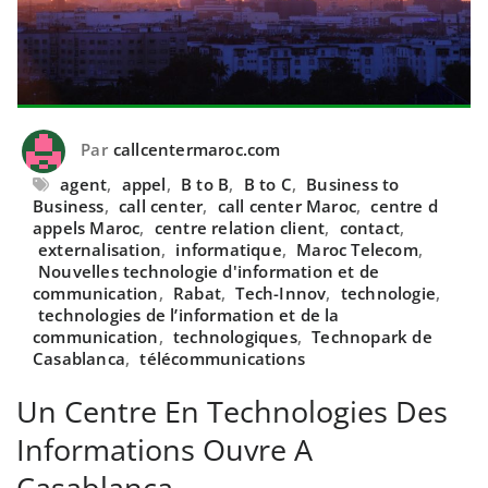
Par
callcentermaroc.com
agent
,
appel
,
B to B
,
B to C
,
Business to
Business
,
call center
,
call center Maroc
,
centre d
appels Maroc
,
centre relation client
,
contact
,
externalisation
,
informatique
,
Maroc Telecom
,
Nouvelles technologie d'information et de
communication
,
Rabat
,
Tech-Innov
,
technologie
,
technologies de l’information et de la
communication
,
technologiques
,
Technopark de
Casablanca
,
télécommunications
Un Centre En Technologies Des
Informations Ouvre A
Casablanca