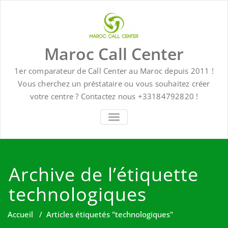
Skip
to
content
Maroc Call Center
1er comparateur de Call Center au Maroc depuis 2011 !
Vous cherchez un préstataire ou vous souhaitez créer
votre centre ? Contactez nous +33184792820 !
TOGGLE NAVIGATION
Archive de l’étiquette
technologiques
Accueil
/
Articles étiquetés "technologiques"