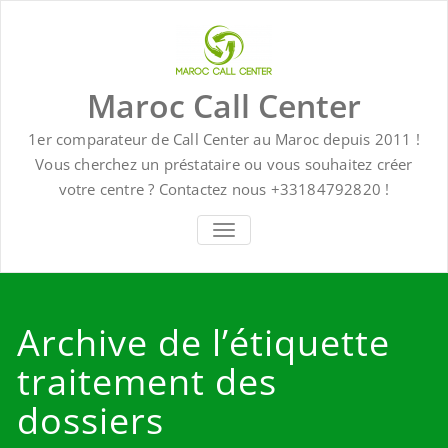
Skip
to
content
Maroc Call Center
1er comparateur de Call Center au Maroc depuis 2011 !
Vous cherchez un préstataire ou vous souhaitez créer
votre centre ? Contactez nous +33184792820 !
TOGGLE NAVIGATION
Archive de l’étiquette
traitement des
dossiers