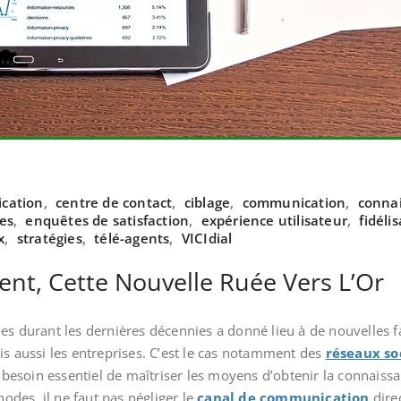
cation
,
centre de contact
,
ciblage
,
communication
,
connai
es
,
enquêtes de satisfaction
,
expérience utilisateur
,
fidéli
x
,
stratégies
,
télé-agents
,
VICIdial
ent, Cette Nouvelle Ruée Vers L’Or
ies durant les dernières décennies a donné lieu à de nouvelle
is aussi les entreprises. C’est le cas notamment des
réseaux so
e besoin essentiel de maîtriser les moyens d’obtenir la connaiss
hodes, il ne faut pas négliger le
canal de communication
direc