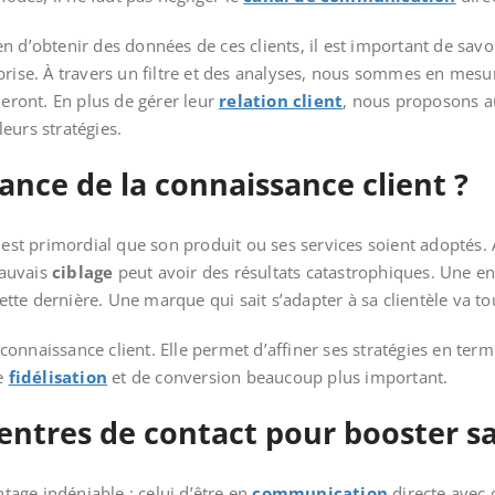
ien d’obtenir des données de ces clients, il est important de savoir 
prise. À travers un filtre et des analyses, nous sommes en mes
ieront. En plus de gérer leur
relation client
, nous proposons au
eurs stratégies.
tance de la connaissance client ?
l est primordial que son produit ou ses services soient adoptés.
mauvais
ciblage
peut avoir des résultats catastrophiques. Une en
cette dernière. Une marque qui sait s’adapter à sa clientèle va to
a connaissance client. Elle permet d’affiner ses stratégies en ter
de
fidélisation
et de conversion beaucoup plus important.
centres de contact pour booster s
tage indéniable ; celui d’être en
communication
directe avec 