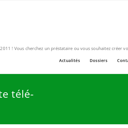
2011 ! Vous cherchez un préstataire ou vous souhaitez créer v
Actualités
Dossiers
Cont
te télé-