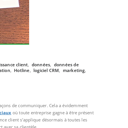
ssance client
,
données
,
données de
sation
,
Hotline
,
logiciel CRM
,
marketing
,
s façons de communiquer. Cela a évidemment
ciaux
où toute entreprise gagne à être présent
ance client s’applique désormais à toutes les
t avec sa clientèle.