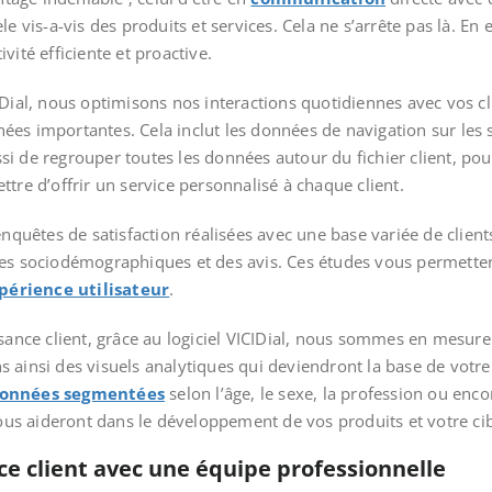
e vis-a-vis des produits et services. Cela ne s’arrête pas là. En 
vité efficiente et proactive.
IDial, nous optimisons nos interactions quotidiennes avec vos cl
es importantes. Cela inclut les données de navigation sur les s
 de regrouper toutes les données autour du fichier client, pour u
tre d’offrir un service personnalisé à chaque client.
enquêtes de satisfaction réalisées avec une base variée de clien
ées sociodémographiques et des avis. Ces études vous permetten
périence utilisateur
.
ssance client, grâce au logiciel VICIDial, nous sommes en mesur
s ainsi des visuels analytiques qui deviendront la base de vo
onnées segmentées
selon l’âge, le sexe, la profession ou enco
 vous aideront dans le développement de vos produits et votre ci
ce client avec une équipe professionnelle