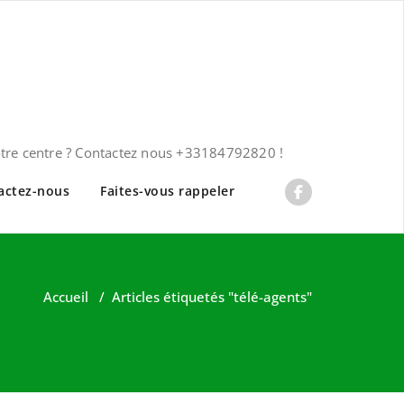
otre centre ? Contactez nous +33184792820 !
actez-nous
Faites-vous rappeler
Accueil
/
Articles étiquetés "télé-agents"