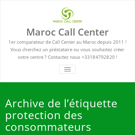
Skip
to
content
Maroc Call Center
1er comparateur de Call Center au Maroc depuis 2011 !
Vous cherchez un préstataire ou vous souhaitez créer
votre centre ? Contactez nous +33184792820 !
TOGGLE NAVIGATION
Archive de l’étiquette
protection des
consommateurs