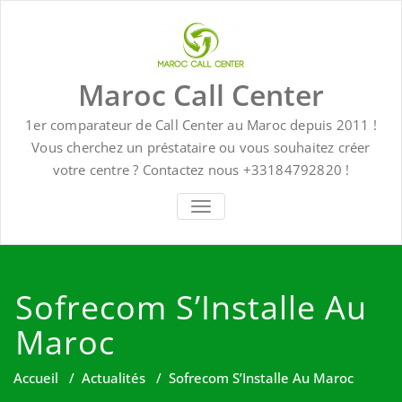
Skip
to
content
Maroc Call Center
1er comparateur de Call Center au Maroc depuis 2011 !
Vous cherchez un préstataire ou vous souhaitez créer
votre centre ? Contactez nous +33184792820 !
TOGGLE NAVIGATION
Sofrecom S’Installe Au
Maroc
Accueil
/
Actualités
/
Sofrecom S’Installe Au Maroc