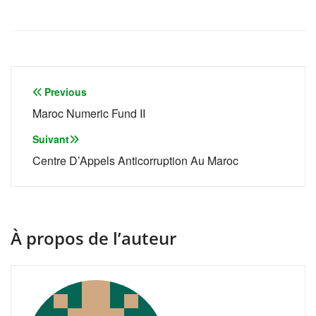
Navigation
Previous
de
Maroc Numeric Fund II
l’article
Suivant
Centre D’Appels Anticorruption Au Maroc
À propos de l’auteur