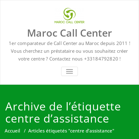
Skip
to
content
Maroc Call Center
1er comparateur de Call Center au Maroc depuis 2011 !
Vous cherchez un préstataire ou vous souhaitez créer
votre centre ? Contactez nous +33184792820 !
TOGGLE NAVIGATION
Archive de l’étiquette
centre d’assistance
Accueil
/
Articles étiquetés "centre d’assistance"