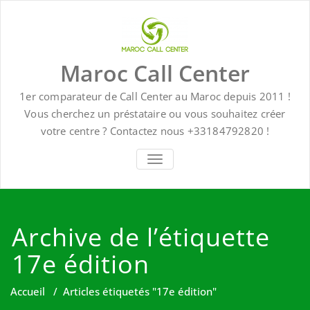
Skip
to
content
Maroc Call Center
1er comparateur de Call Center au Maroc depuis 2011 !
Vous cherchez un préstataire ou vous souhaitez créer
votre centre ? Contactez nous +33184792820 !
TOGGLE NAVIGATION
Archive de l’étiquette
17e édition
Accueil
/
Articles étiquetés "17e édition"