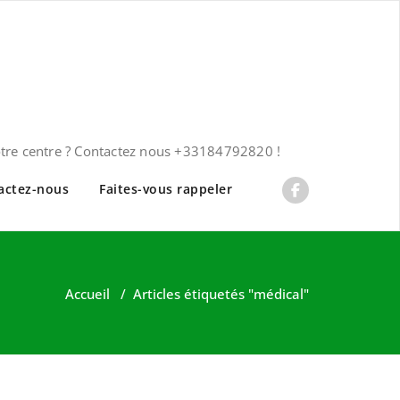
otre centre ? Contactez nous +33184792820 !
actez-nous
Faites-vous rappeler
Accueil
/
Articles étiquetés "médical"