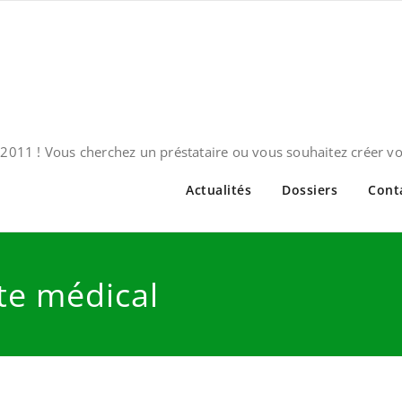
2011 ! Vous cherchez un préstataire ou vous souhaitez créer v
Actualités
Dossiers
Cont
tte médical