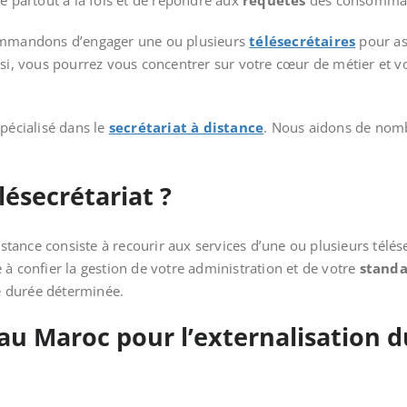
être partout à la fois et de répondre aux
requêtes
des consommat
commandons d’engager une ou plusieurs
télésecrétaires
pour as
nsi, vous pourrez vous concentrer sur votre cœur de métier et v
spécialisé dans le
secrétariat à distance
. Nous aidons de nomb
lésecrétariat ?
istance consiste à recourir aux services d’une ou plusieurs télése
 à confier la gestion de votre administration et de votre
standa
e durée déterminée.
au Maroc pour l’externalisation du