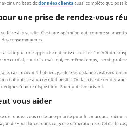
r avoir une base de
données clients
aussi complète que possib
our une prise de rendez-vous réu
 se faire à la va-vite. C’est une opération qui, comme susment
ns des consommateurs
.
audrait adopter une approche qui puisse susciter l’intérêt du pros
 ton cordial, courtois, mais qui, en même temps, serait profes
face, car la Covid-19 oblige, garder ses distances est recomma
e et aboutisse à un résultat positif. Or, la prise de rendez-vou
umériques à notre disposition. Pourquoi s’en priver ?
eut vous aider
se de rendez-vous reste une priorité pour les marques, même si 
açon de vous lancer dans ce genre d’opération ? Si tel est le cas