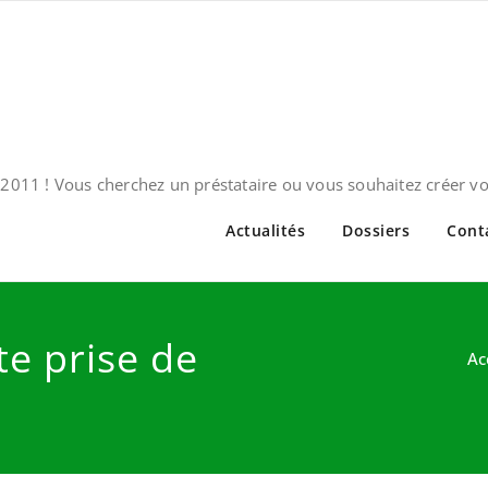
2011 ! Vous cherchez un préstataire ou vous souhaitez créer v
Actualités
Dossiers
Cont
te prise de
Ac