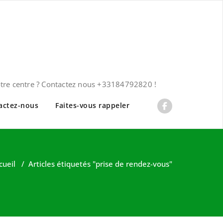
otre centre ? Contactez nous +33184792820 !
actez-nous
Faites-vous rappeler
cueil
/
Articles étiquetés "prise de rendez-vous"