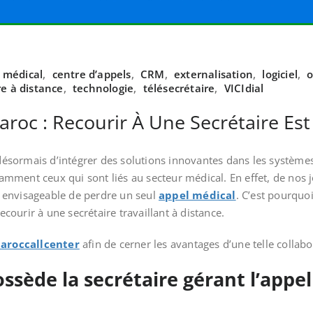
 médical
,
centre d’appels
,
CRM
,
externalisation
,
logiciel
,
o
re à distance
,
technologie
,
télésecrétaire
,
VICIdial
roc : Recourir À Une Secrétaire Es
ésormais d’intégrer des solutions innovantes dans les système
mment ceux qui sont liés au secteur médical. En effet, de nos j
as envisageable de perdre un seul
appel médical
. C’est pourquoi
recourir à une secrétaire travaillant à distance.
aroccallcenter
afin de cerner les avantages d’une telle collabo
ossède la secrétaire gérant l’appe