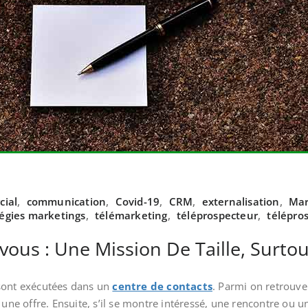
ial
,
communication
,
Covid-19
,
CRM
,
externalisation
,
Mar
tégies marketings
,
télémarketing
,
téléprospecteur
,
télépro
vous : Une Mission De Taille, Surt
 sont exécutées dans un
centre de contacts
. Parmi on retrouve
e une offre. Ensuite, s’il se montre intéressé, une rencontre ou 