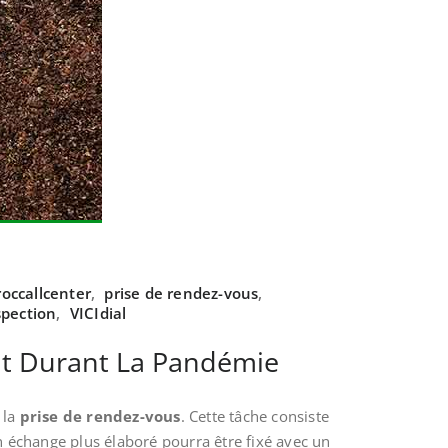
occallcenter
,
prise de rendez-vous
,
spection
,
VICIdial
out Durant La Pandémie
 la
prise de rendez-vous
. Cette tâche consiste
un échange plus élaboré pourra être fixé avec un