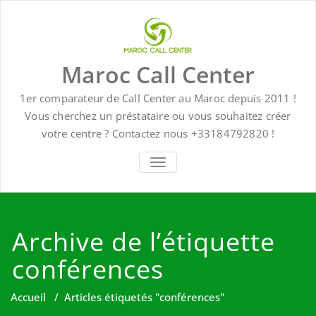
Skip
to
content
Maroc Call Center
1er comparateur de Call Center au Maroc depuis 2011 !
Vous cherchez un préstataire ou vous souhaitez créer
votre centre ? Contactez nous +33184792820 !
TOGGLE NAVIGATION
Archive de l’étiquette
conférences
Accueil
/
Articles étiquetés "conférences"