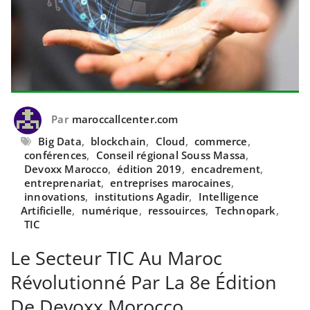
Par
maroccallcenter.com
Big Data
,
blockchain
,
Cloud
,
commerce
,
conférences
,
Conseil régional Souss Massa
,
Devoxx Marocco
,
édition 2019
,
encadrement
,
entreprenariat
,
entreprises marocaines
,
innovations
,
institutions Agadir
,
Intelligence
Artificielle
,
numérique
,
ressouirces
,
Technopark
,
TIC
Le Secteur TIC Au Maroc
Révolutionné Par La 8e Édition
De Devoxx Morocco