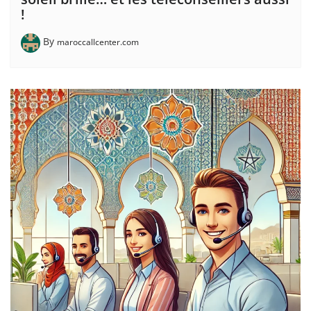
!
By
maroccallcenter.com