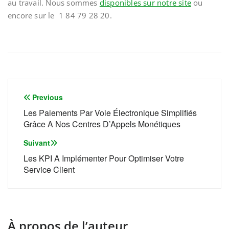
au travail. Nous sommes
disponibles sur notre site
ou
encore sur le 1 84 79 28 20.
Navigation
Previous
de
Les Paiements Par Voie Électronique Simplifiés
Grâce A Nos Centres D’Appels Monétiques
l’article
Suivant
Les KPI A Implémenter Pour Optimiser Votre
Service Client
À propos de l’auteur