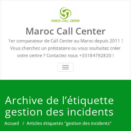
Skip
to
content
Maroc Call Center
1er comparateur de Call Center au Maroc depuis 2011 !
Vous cherchez un préstataire ou vous souhaitez créer
votre centre ? Contactez nous +33184792820 !
TOGGLE NAVIGATION
Archive de l’étiquette
gestion des incidents
Accueil
/
Articles étiquetés "gestion des incidents"