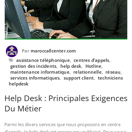
Par
maroccallcenter.com
assistance téléphonique
,
centres d’appels
,
gestion des incidents
,
help desk
,
Hotline
,
maintenance informatique
,
relationnelle
,
réseau
,
services informatiques
,
support client
,
techniciens
helpdesk
Help Desk : Principales Exigences
Du Métier
Parmi les divers services que nous proposons en centre
d’appels, le help desk est encore peu publicisé. Pour cause,