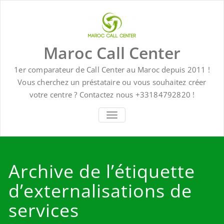
Skip
to
content
Maroc Call Center
1er comparateur de Call Center au Maroc depuis 2011 !
Vous cherchez un préstataire ou vous souhaitez créer
votre centre ? Contactez nous +33184792820 !
TOGGLE NAVIGATION
Archive de l’étiquette
d’externalisations de
services