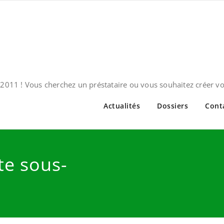
2011 ! Vous cherchez un préstataire ou vous souhaitez créer v
Actualités
Dossiers
Cont
te sous-