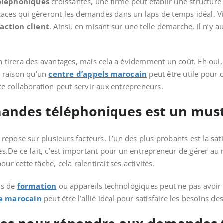
éléphoniques
croissantes, une firme peut établir une structure 
ficaces qui gèreront les demandes dans un laps de temps idéal. Via
faction client
. Ainsi, en misant sur une telle démarche, il n’y 
n tirera des avantages, mais cela a évidemment un coût. Eh oui, 
te raison qu’un
centre d’appels marocain
peut être utile pour 
 collaboration peut servir aux entrepreneurs.
ndes téléphoniques est un must 
epose sur plusieurs facteurs. L’un des plus probants est la sat
.De ce fait, c’est important pour un entrepreneur de gérer au
ur cette tâche, cela ralentirait ses activités.
ps de
formation
ou appareils technologiques peut ne pas avoir
re marocain
peut être l’allié idéal pour satisfaire les besoins 