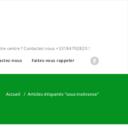
otre centre ? Contactez nous +33184792820 !
actez-nous
Faites-vous rappeler
Accueil
/
Articles étiquetés "sous-traitrance"