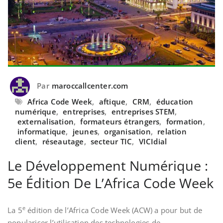
Par
maroccallcenter.com
Africa Code Week
,
aftique
,
CRM
,
éducation
numérique
,
entreprises
,
entreprises STEM
,
externalisation
,
formateurs étrangers
,
formation
,
informatique
,
jeunes
,
organisation
,
relation
client
,
réseautage
,
secteur TIC
,
VICIdial
Le Développement Numérique :
5e Édition De L’Africa Code Week
e
La 5
édition de l’Africa Code Week (ACW) a pour but de
populariser l’utilisation
des technologies de