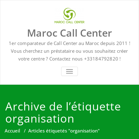
Skip
to
content
Maroc Call Center
1er comparateur de Call Center au Maroc depuis 2011 !
Vous cherchez un préstataire ou vous souhaitez créer
votre centre ? Contactez nous +33184792820 !
TOGGLE NAVIGATION
Archive de l’étiquette
organisation
Accueil
/
Articles étiquetés "organisation"